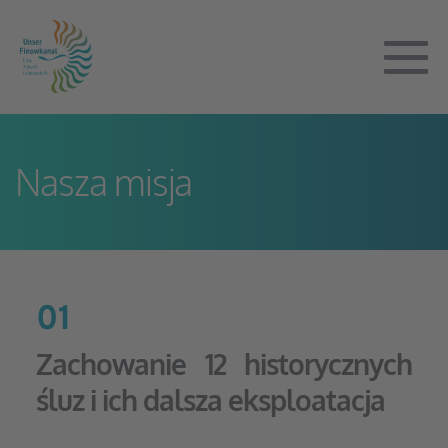
Skip
to
content
M
To
Nasza misja 
01
Zachowanie 12 historycznych 
śluz i ich dalsza eksploatacja