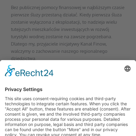
Bez publicznej pomocy finansowej w najbliższym czasie 
pierwsze śluzy przestaną działać. Kiedy pierwsza śluza 
zostanie wyłączona z eksploatacji, to nadzieja wielu 
tutejszych mieszkańców inwestujących w rozwój 
turystyki wodnej zostanie na zawsze pogrzebana. 
Dlatego my, przyjaciele inicjatywy Kanał Finow, 
walczymy o zachowanie naszego regionalnego 
dziedzictwa.
Prosimy o przesyłanie Państwa uwag na nasz adres: 
info@unser-finowkanal.de