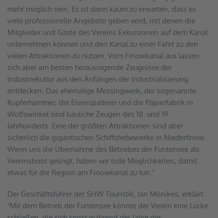
mehr möglich sein. Es ist dann kaum zu erwarten, dass es 
viele professionelle Angebote geben wird, mit denen die 
Mitglieder und Gäste des Vereins Exkursionen auf dem Kanal 
unternehmen können und den Kanal zu einer Fahrt zu den 
vielen Attraktionen zu nutzen. Vom Finowkanal aus lassen 
sich aber am besten herausragende Zeugnisse der 
Industriekultur aus den Anfängen der Industrialisierung 
entdecken: Das ehemalige Messingwerk, der sogenannte 
Kupferhammer, die Eisenspalterei und die Papierfabrik in 
Wolfswinkel sind bauliche Zeugen des 18. und 19. 
Jahrhunderts. Eine der größten Attraktionen sind aber 
sicherlich die gigantischen Schiffshebewerke in Niederfinow. 
Wenn uns die Übernahme des Betriebes der Funtensee als 
Vereinsboot gelingt, haben wir tolle Möglichkeiten, damit 
etwas für die Region am Finowkanal zu tun.“ 
Der Geschäftsführer der SHW Touristik, Jan Mönikes, erklärt: 
"Mit dem Betrieb der Funtensee könnte der Verein eine Lücke 
schließen, die sich sonst während der Jahre der 