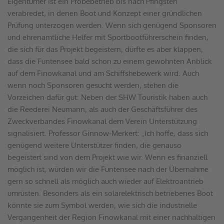
Eigentümer ist ein Probebetrieb bis nach Pfingsten 
verabredet, in denen Boot und Konzept einer gründlichen 
Prüfung unterzogen werden. Wenn sich genügend Sponsoren 
und ehrenamtliche Helfer mit Sportbootführerschein finden, 
die sich für das Projekt begeistern, dürfte es aber klappen, 
dass die Funtensee bald schon zu einem gewohnten Anblick 
auf dem Finowkanal und am Schiffshebewerk wird. Auch 
wenn noch Sponsoren gesucht werden, stehen die 
Vorzeichen dafür gut: Neben der SHW Touristik haben auch 
die Reederei Neumann, als auch der Geschäftsführer des 
Zweckverbandes Finowkanal dem Verein Unterstützung 
signalisiert. Professor Ginnow-Merkert: „Ich hoffe, dass sich 
genügend weitere Unterstützer finden, die genauso 
begeistert sind von dem Projekt wie wir. Wenn es finanziell 
möglich ist, würden wir die Funtensee nach der Übernahme 
gern so schnell als möglich auch wieder auf Elektroantrieb 
umrüsten. Besonders als ein solarelektrisch betriebenes Boot 
könnte sie zum Symbol werden, wie sich die industrielle 
Vergangenheit der Region Finowkanal mit einer nachhaltigen 