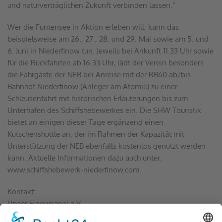
und naturverträglichen Zukunft verbinden lassen.“ 
Wer die Funtensee in Aktion erleben will, kann das 
beispielsweise am 26., 27., 28. und 29. Mai sowie am 5. und 
6. Juni in Niederfinow tun. Jeweils bei Ankunft 11.33 Uhr sowie 
für die Rückfahrten ab 16.33 Uhr, lädt der Verein besonders 
die Fahrgäste der NEB bei Anreise mit der RB60 ab/bis 
Bahnhof Niederfinow (Anleger am Atomill) zu einer 
Schleusenfahrt mit historischen Erläuterungen bis zum 
Unterhafen des Schiffshebewerkes ein. Die SHW Touristik 
bietet an einigen dieser Tage ergänzend einen 
Kutschenshuttle an, der im Rahmen der Kapazität mit 
Unterstützung der NEB ebenfalls kostenlos genutzt werden 
kann. Aktuelle Informationen dazu auch unter: 
www.schiffshebewerk-niederfinow.com
. 
Kontakt:
Unser Finowkanal e.V.
Krafthaus