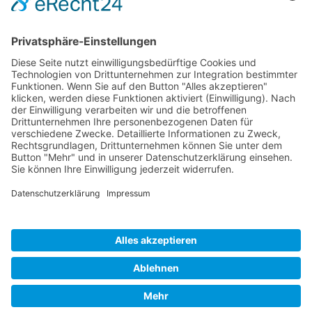
Lieper Schleuse 6
16248 Niederfinow
Email: 
info@unser-finowkanal.de
Telefon: 033362 713 77 
Cookie-Einstellungen
Impressum
Datenschutzerklärung
© 2026 | Unser Finowkanal e.V.