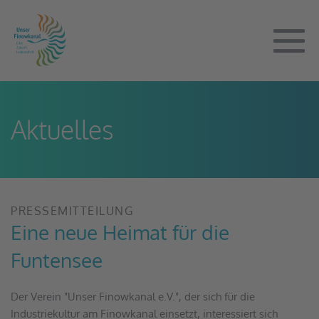
Zum
Inhalt
springen
M
Sc
Aktuelles
PRESSEMITTEILUNG
Eine neue Heimat für die 
Funtensee
Der Verein "Unser Finowkanal e.V.", der sich für die 
Industriekultur am Finowkanal einsetzt, interessiert sich 