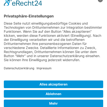
Kategorien
Allgemein
Meta
Anmelden
Eintrags-Feed
Kommentar-Feed
WordPress.org
© 2026 - Unser Finowkanal | All rights reserved