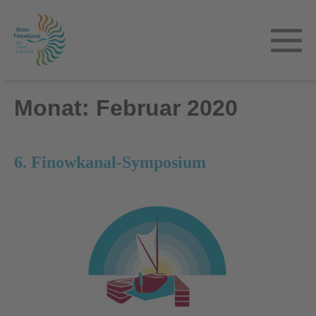
Zum
Inhalt
springen
M
Sc
Monat:
Februar 2020
6. Finowkanal-Symposium
6.
Finowkanal-
Symposium